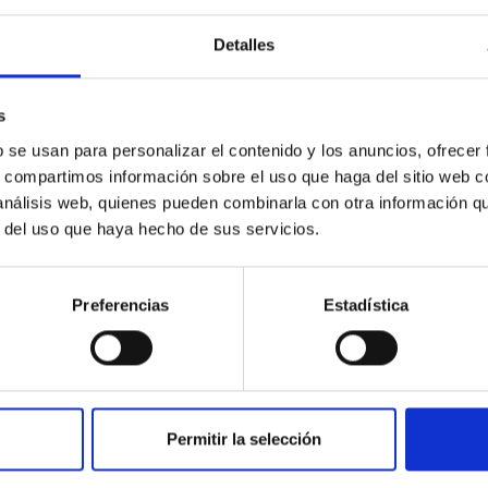
prácticas externas curriculares de cualquier
enseñanza impartida por...
Detalles
s
b se usan para personalizar el contenido y los anuncios, ofrecer
s, compartimos información sobre el uso que haga del sitio web 
 análisis web, quienes pueden combinarla con otra información q
r del uso que haya hecho de sus servicios.
Preferencias
Estadística
Permitir la selección
INSTITUCIONAL
PORTAL DEL IAC