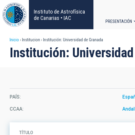
Pasar
al
Instituto de Astrofísica
contenido
de Canarias • IAC
PRESENTACIÓN
principal
Navega
Sobrescribir
Inicio
Institucion
Institución: Universidad de Granada
principa
Institución: Universida
enlaces
de
ayuda
a
PAÍS
Espa
la
CCAA
Andal
navegación
TÍTULO