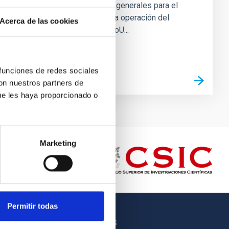
establecer las directrices generales para el
diseño, la construcción y la operación del
Acerca de las cookies
instrumento LPQI. Este MoU...
 funciones de redes sociales
con nuestros partners de
ue les haya proporcionado o
Marketing
Permitir todas
OTROS ENLACES