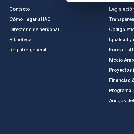
Contacto
Legislació
Cómo llegar al IAC
Transparen
Directorio de personal
Código étic
Biblioteca
Igualdad y 
Registro general
Forever IA
Medio Ambi
Proyectos i
Financiaci
Programa 
Amigos del
PostFooter > Newsletter link