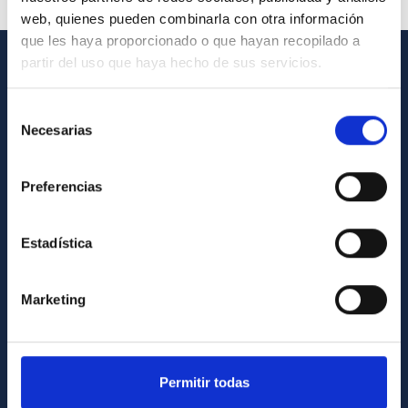
web, quienes pueden combinarla con otra información
que les haya proporcionado o que hayan recopilado a
partir del uso que haya hecho de sus servicios.
INFORMACIÓN GENERAL
Selección
Contacto
Necesarias
de
Cómo llegar al IAC
consentimiento
Directorio de personal
Preferencias
Biblioteca
Estadística
Registro general
INFORMACIÓN INSTITUCIONAL
Marketing
Legislación
Transparencia
Permitir todas
Código ético y política antifraude