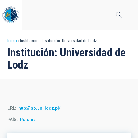
Pasar
al
contenido
principal
Sobrescribir
Inicio
Institucion
Institución: Universidad de Lodz
Institución: Universidad de
enlaces
Lodz
de
ayuda
a
la
navegación
URL
http://iso.uni.lodz.pl/
PAÍS
Polonia