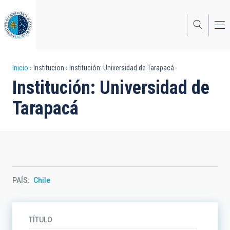
Pasar
al
contenido
principal
Sobrescribir
Inicio
Institucion
Institución: Universidad de Tarapacá
Institución: Universidad de
enlaces
Tarapacá
de
ayuda
a
la
navegación
PAÍS
Chile
TÍTULO