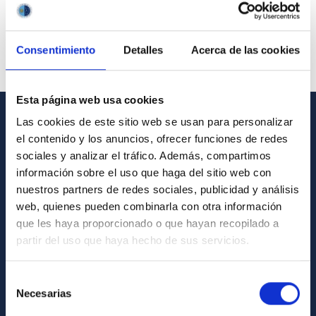
Consentimiento
Detalles
Acerca de las cookies
Esta página web usa cookies
Las cookies de este sitio web se usan para personalizar
INFORMACIÓN GENERAL
el contenido y los anuncios, ofrecer funciones de redes
sociales y analizar el tráfico. Además, compartimos
Contacto
información sobre el uso que haga del sitio web con
Cómo llegar al IAC
nuestros partners de redes sociales, publicidad y análisis
web, quienes pueden combinarla con otra información
Directorio de personal
que les haya proporcionado o que hayan recopilado a
Biblioteca
partir del uso que haya hecho de sus servicios.
Registro general
Selección
Necesarias
INFORMACIÓN INSTITUCIONAL
de
consentimiento