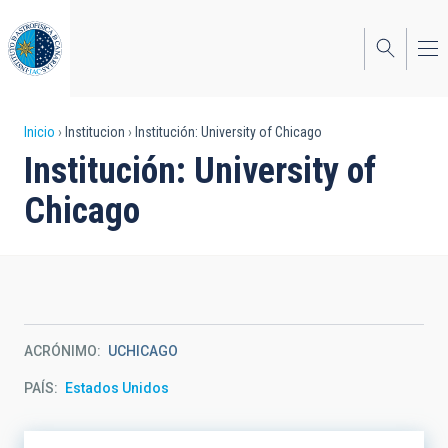
Pasar
al
contenido
principal
Sobrescribir
Inicio
Institucion
Institución: University of Chicago
Institución: University of
enlaces
Chicago
de
ayuda
a
la
navegación
ACRÓNIMO
UCHICAGO
PAÍS
Estados Unidos