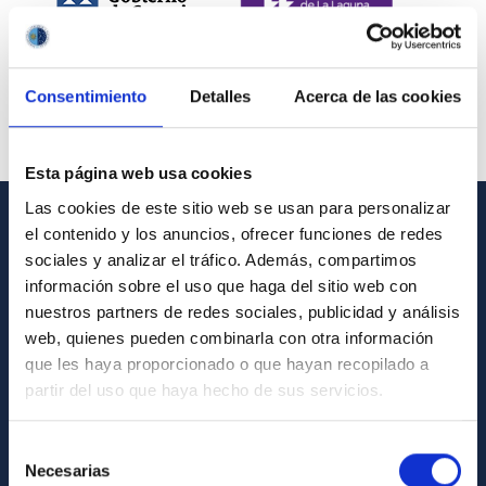
Consentimiento
Detalles
Acerca de las cookies
Esta página web usa cookies
Las cookies de este sitio web se usan para personalizar
el contenido y los anuncios, ofrecer funciones de redes
INFORMACIÓN GENERAL
sociales y analizar el tráfico. Además, compartimos
información sobre el uso que haga del sitio web con
Contacto
nuestros partners de redes sociales, publicidad y análisis
Cómo llegar al IAC
web, quienes pueden combinarla con otra información
que les haya proporcionado o que hayan recopilado a
Directorio de personal
partir del uso que haya hecho de sus servicios.
Biblioteca
Registro general
Selección
Necesarias
de