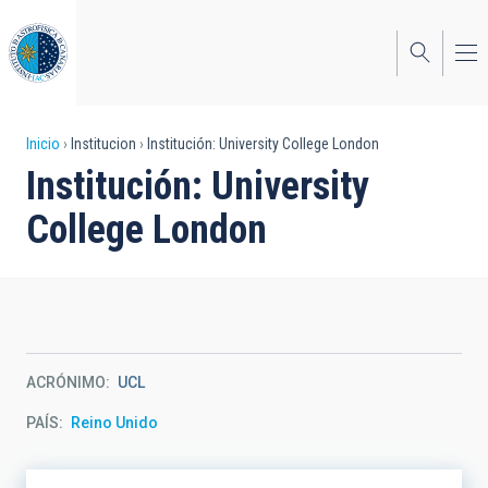
Pasar
al
contenido
principal
Sobrescribir
Inicio
Institucion
Institución: University College London
Institución: University
enlaces
College London
de
ayuda
a
la
navegación
ACRÓNIMO
UCL
PAÍS
Reino Unido