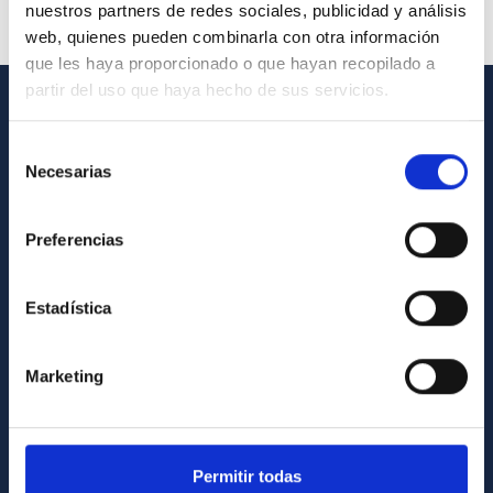
nuestros partners de redes sociales, publicidad y análisis
web, quienes pueden combinarla con otra información
que les haya proporcionado o que hayan recopilado a
partir del uso que haya hecho de sus servicios.
INFORMACIÓN GENERAL
Selección
Necesarias
Contacto
de
consentimiento
Cómo llegar al IAC
Preferencias
Directorio de personal
Biblioteca
Estadística
Registro general
Marketing
INFORMACIÓN INSTITUCIONAL
Legislación
Transparencia
Permitir todas