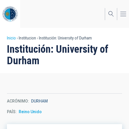
Pasar
al
contenido
principal
Sobrescribir
Inicio
Institucion
Institución: University of Durham
Institución: University of
enlaces
Durham
de
ayuda
a
la
navegación
ACRÓNIMO
DURHAM
PAÍS
Reino Unido