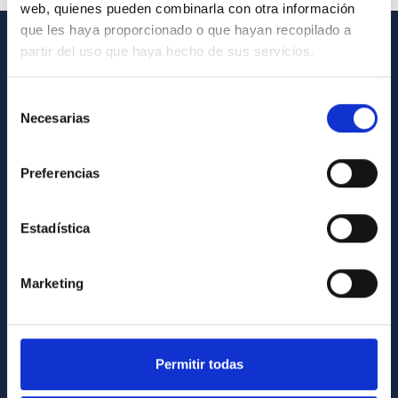
web, quienes pueden combinarla con otra información
que les haya proporcionado o que hayan recopilado a
partir del uso que haya hecho de sus servicios.
INFORMACIÓN GENERAL
Selección
Contacto
Necesarias
de
Cómo llegar al IAC
consentimiento
Directorio de personal
Preferencias
Biblioteca
Registro general
Estadística
INFORMACIÓN INSTITUCIONAL
Marketing
Legislación
Transparencia
Permitir todas
Código ético y política antifraude
Igualdad y diversidad de género