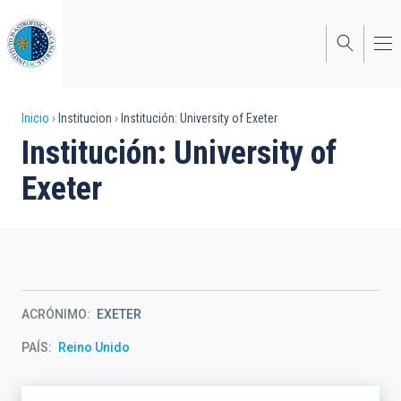
Pasar
al
contenido
principal
Sobrescribir
Inicio
Institucion
Institución: University of Exeter
Institución: University of
enlaces
Exeter
de
ayuda
a
la
navegación
ACRÓNIMO
EXETER
PAÍS
Reino Unido