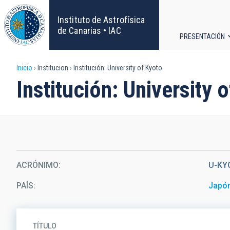
Pasar
al
Instituto de Astrofísica
contenido
de Canarias • IAC
PRESENTACIÓN
principal
Navega
Sobrescribir
Inicio
Institucion
Institución: University of Kyoto
principa
Institución: University 
enlaces
de
ayuda
a
ACRÓNIMO
U-KY
la
PAÍS
Japó
navegación
TÍTULO