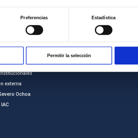
n
Mapa web
Preferencias
Estadística
cia
Políticas de privacidad
o y política antifraude
Aviso legal
diversidad de género
Política de cookies
C
Accesibilidad
Permitir la selección
ente y Sostenibilidad
nstitucionales
ón externa
Severo Ochoa
 IAC