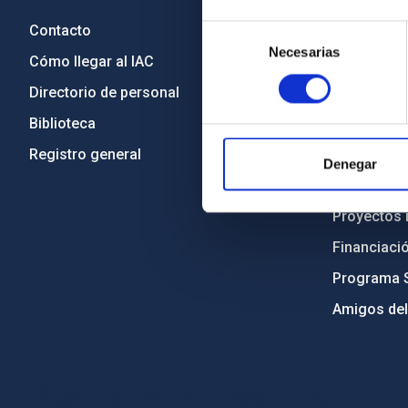
Contacto
Legislació
Selección
Necesarias
de
Cómo llegar al IAC
Transparen
consentimiento
Directorio de personal
Código étic
Biblioteca
Igualdad y 
Registro general
Forever IA
Denegar
Medio Ambi
Proyectos i
Financiaci
Programa 
Amigos del
PostFooter > Newsletter link