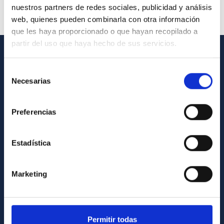
nuestros partners de redes sociales, publicidad y análisis
web, quienes pueden combinarla con otra información
que les haya proporcionado o que hayan recopilado a
partir del uso que haya hecho de sus servicios.
INFORMACIÓN GENERAL
Selección
Necesarias
de
Contacto
consentimiento
Cómo llegar al IAC
Preferencias
Directorio de personal
Biblioteca
Estadística
Registro general
Marketing
INFORMACIÓN INSTITUCIONAL
Legislación
Transparencia
Permitir todas