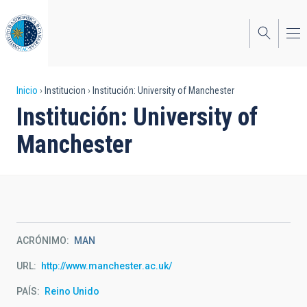
Pasar
al
contenido
principal
Sobrescribir
Inicio
Institucion
Institución: University of Manchester
Institución: University of
enlaces
Manchester
de
ayuda
a
la
navegación
ACRÓNIMO
MAN
URL
http://www.manchester.ac.uk/
PAÍS
Reino Unido