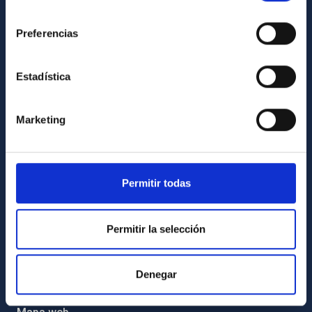
INFORMACIÓN INSTITUCIONAL
consentimiento
Preferencias
Legislación
Transparencia
Estadística
Código ético y política antifraude
Igualdad y diversidad de género
Marketing
Forever IAC
Medio Ambiente y Sostenibilidad
Proyectos institucionales
Permitir todas
Financiación externa
Programa Severo Ochoa
Permitir la selección
Amigos del IAC
Denegar
PORTAL DEL IAC