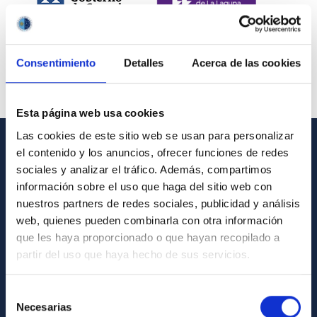
Consentimiento
Detalles
Acerca de las cookies
Esta página web usa cookies
Las cookies de este sitio web se usan para personalizar
el contenido y los anuncios, ofrecer funciones de redes
INFORMACIÓN GENERAL
sociales y analizar el tráfico. Además, compartimos
información sobre el uso que haga del sitio web con
Contacto
nuestros partners de redes sociales, publicidad y análisis
Cómo llegar al IAC
web, quienes pueden combinarla con otra información
que les haya proporcionado o que hayan recopilado a
Directorio de personal
partir del uso que haya hecho de sus servicios.
Biblioteca
Registro general
Selección
Necesarias
de