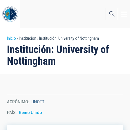
Pasar
al
contenido
principal
Sobrescribir
Inicio
Institucion
Institución: University of Nottingham
Institución: University of
enlaces
Nottingham
de
ayuda
a
la
navegación
ACRÓNIMO
UNOTT
PAÍS
Reino Unido