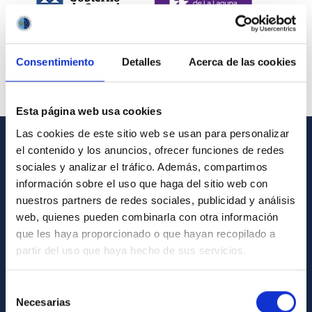
Consentimiento
Detalles
Acerca de las cookies
Esta página web usa cookies
Las cookies de este sitio web se usan para personalizar
el contenido y los anuncios, ofrecer funciones de redes
INFORMACIÓN GENERAL
sociales y analizar el tráfico. Además, compartimos
información sobre el uso que haga del sitio web con
Contacto
nuestros partners de redes sociales, publicidad y análisis
Cómo llegar al IAC
web, quienes pueden combinarla con otra información
que les haya proporcionado o que hayan recopilado a
Directorio de personal
partir del uso que haya hecho de sus servicios.
Biblioteca
Registro general
Selección
Necesarias
de