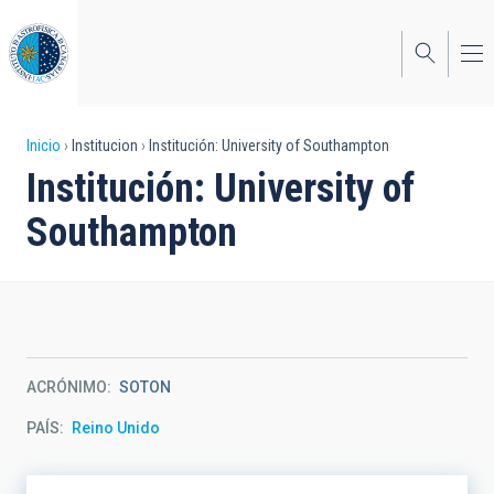
Pasar
al
contenido
principal
Sobrescribir
Inicio
Institucion
Institución: University of Southampton
Institución: University of
enlaces
Southampton
de
ayuda
a
la
navegación
ACRÓNIMO
SOTON
PAÍS
Reino Unido