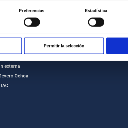
cia
Políticas de privacidad
Preferencias
Estadística
o y política antifraude
Aviso legal
diversidad de género
Política de cookies
C
Accesibilidad
Permitir la selección
ente y Sostenibilidad
nstitucionales
ón externa
Severo Ochoa
 IAC