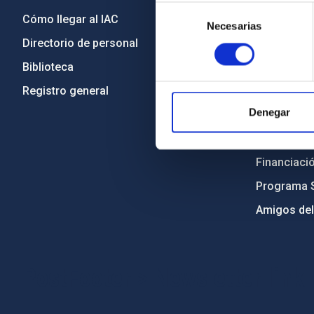
Selección
Cómo llegar al IAC
Transparen
Necesarias
de
Directorio de personal
Código étic
consentimiento
Biblioteca
Igualdad y 
Registro general
Forever IA
Denegar
Medio Ambi
Proyectos i
Financiaci
Programa 
Amigos del
PostFooter > Newsletter link