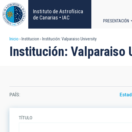
Pasar
al
Instituto de Astrofísica
contenido
de Canarias • IAC
PRESENTACIÓN
principal
Navega
Sobrescribir
Inicio
Institucion
Institución: Valparaiso University
principa
Institución: Valparaiso 
enlaces
de
ayuda
a
PAÍS
Estad
la
navegación
TÍTULO