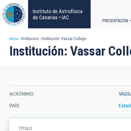
Pasar
al
Instituto de Astrofísica
contenido
de Canarias • IAC
PRESENTACIÓN
principal
Navega
Sobrescribir
Inicio
Institucion
Institución: Vassar College
principa
Institución: Vassar Col
enlaces
de
ayuda
a
ACRÓNIMO
VASS
la
PAÍS
Estad
navegación
TÍTULO