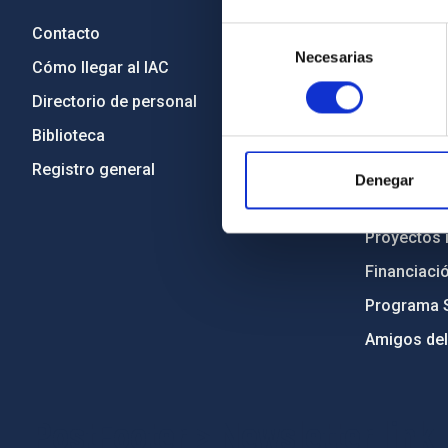
Contacto
Legislació
Selección
Necesarias
de
Cómo llegar al IAC
Transparen
consentimiento
Directorio de personal
Código étic
Biblioteca
Igualdad y 
Registro general
Forever IA
Denegar
Medio Ambi
Proyectos i
Financiaci
Programa 
Amigos del
PostFooter > Newsletter link