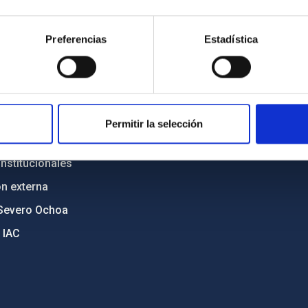
n
Mapa web
Preferencias
Estadística
cia
Políticas de privacidad
o y política antifraude
Aviso legal
diversidad de género
Política de cookies
C
Accesibilidad
Permitir la selección
ente y Sostenibilidad
nstitucionales
ón externa
Severo Ochoa
 IAC