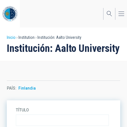
Pasar
al
contenido
principal
Sobrescribir
Inicio
Institution
Institución: Aalto University
Institución: Aalto University
enlaces
de
ayuda
a
la
PAÍS
Finlandia
navegación
TÍTULO