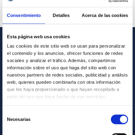
Consentimiento
Detalles
Acerca de las cookies
Esta página web usa cookies
INFORMACIÓN GENERAL
Las cookies de este sitio web se usan para personalizar
el contenido y los anuncios, ofrecer funciones de redes
Contacto
sociales y analizar el tráfico. Además, compartimos
Cómo llegar al IAC
información sobre el uso que haga del sitio web con
nuestros partners de redes sociales, publicidad y análisis
Directorio de personal
web, quienes pueden combinarla con otra información
Biblioteca
que les haya proporcionado o que hayan recopilado a
partir del uso que haya hecho de sus servicios.
Registro general
Selección
INFORMACIÓN INSTITUCIONAL
Necesarias
de
Legislación
consentimiento