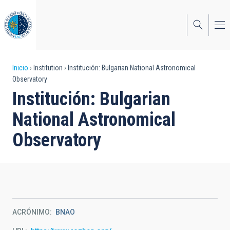
Pasar
al
contenido
principal
Sobrescribir
Inicio
Institution
Institución: Bulgarian National Astronomical
Observatory
enlaces
Institución: Bulgarian
de
National Astronomical
ayuda
Observatory
a
la
navegación
ACRÓNIMO
BNAO