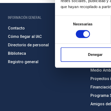
redes sociales, publicidad y
que hayan recopilado a parti
INFORMACIÓN GENERAL
INFORMACIÓN 
Selección
Necesarias
de
Contacto
Legislació
consentimiento
Cómo llegar al IAC
Transparen
Directorio de personal
Código étic
Biblioteca
Igualdad y 
Denegar
Registro general
Forever IA
Medio Ambi
Proyectos i
Financiaci
Programa 
Amigos del