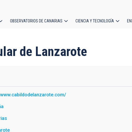
OBSERVATORIOS DE CANARIAS
CIENCIA Y TECNOLOGÍA
EN
ción
l
sular de Lanzarote
//www.cabildodelanzarote.com/
ña
ias
arote