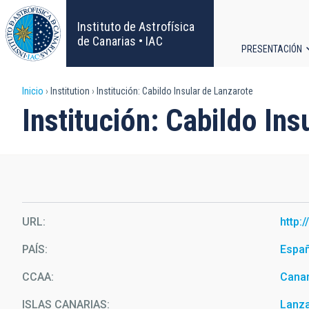
Pasar
al
Instituto de Astrofísica
contenido
de Canarias • IAC
PRESENTACIÓN
principal
Navega
Sobrescribir
Inicio
Institution
Institución: Cabildo Insular de Lanzarote
principa
Institución: Cabildo In
enlaces
de
ayuda
a
URL
http:
la
PAÍS
Espa
navegación
CCAA
Canar
ISLAS CANARIAS
Lanz