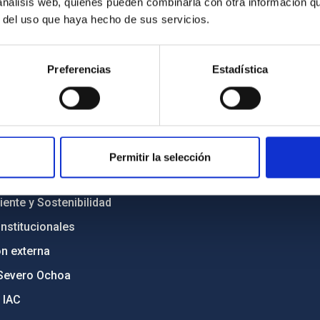
 análisis web, quienes pueden combinarla con otra información q
r del uso que haya hecho de sus servicios.
INSTITUCIONAL
PORTAL DEL IAC
Preferencias
Estadística
n
Mapa web
cia
Políticas de privacidad
o y política antifraude
Aviso legal
diversidad de género
Política de cookies
Permitir la selección
C
Accesibilidad
ente y Sostenibilidad
nstitucionales
ón externa
Severo Ochoa
 IAC