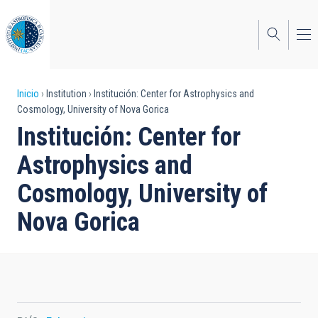
Pasar
al
contenido
principal
Sobrescribir
Inicio
Institution
Institución: Center for Astrophysics and
Cosmology, University of Nova Gorica
enlaces
Institución: Center for
de
Astrophysics and
ayuda
Cosmology, University of
a
Nova Gorica
la
navegación