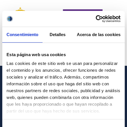
Consentimiento
Detalles
Acerca de las cookies
Esta página web usa cookies
Las cookies de este sitio web se usan para personalizar
el contenido y los anuncios, ofrecer funciones de redes
sociales y analizar el tráfico. Además, compartimos
INFORMACIÓN GENERAL
información sobre el uso que haga del sitio web con
nuestros partners de redes sociales, publicidad y análisis
Contacto
web, quienes pueden combinarla con otra información
Cómo llegar al IAC
que les haya proporcionado o que hayan recopilado a
partir del uso que haya hecho de sus servicios.
Directorio de personal
Biblioteca
Selección