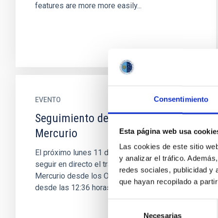
features are more more easily...
Consentimiento
EVENTO
Seguimiento del Tránsito de
Mercurio
Esta página web usa cookie
Las cookies de este sitio we
El próximo lunes 11 de noviembre se podrá
y analizar el tráfico. Ademá
seguir en directo el tránsito del planeta
redes sociales, publicidad y
Mercurio desde los Observatorios de Canarias
que hayan recopilado a parti
desde las 12:36 horas hasta las...
Selección
Necesarias
de