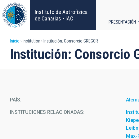
Pasar
al
Instituto de Astrofísica
contenido
de Canarias • IAC
PRESENTACIÓN
principal
Navega
Sobrescribir
Inicio
Institution
Institución: Consorcio GREGOR
principa
Institución: Consorcio
enlaces
de
ayuda
a
PAÍS
Alem
la
INSTITUCIONES RELACIONADAS
Insti
Kiepe
navegación
Leibn
Max-P