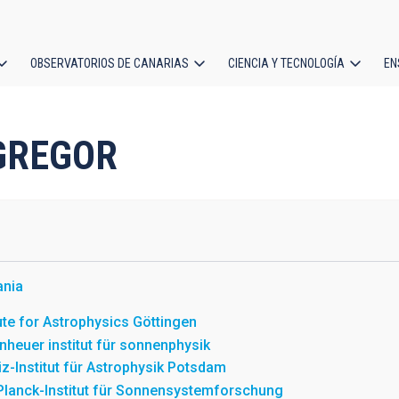
OBSERVATORIOS DE CANARIAS
CIENCIA Y TECNOLOGÍA
EN
ción
l
 GREGOR
ania
tute for Astrophysics Göttingen
nheuer institut für sonnenphysik
iz-Institut für Astrophysik Potsdam
lanck-Institut für Sonnensystemforschung