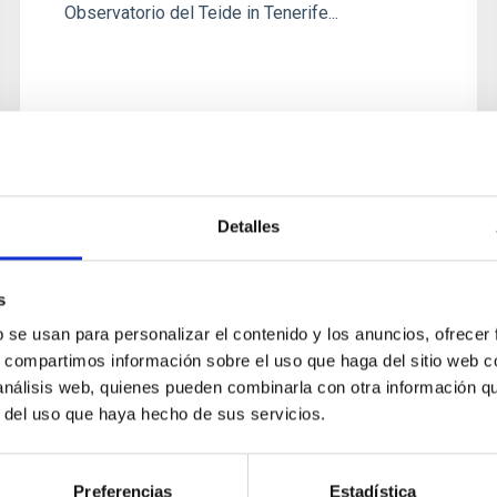
Observatorio del Teide in Tenerife...
Detalles
INSTALACIÓN
Telescopio Solar GREGOR
s
GREGOR es un nuevo telescopio solar con una
b se usan para personalizar el contenido y los anuncios, ofrecer
apertura de 1,5 m que se está instalando
s, compartimos información sobre el uso que haga del sitio web 
actualmente en el Observatorio del Teide en
 análisis web, quienes pueden combinarla con otra información q
Tenerife. Este proyecto lo...
r del uso que haya hecho de sus servicios.
Preferencias
Estadística