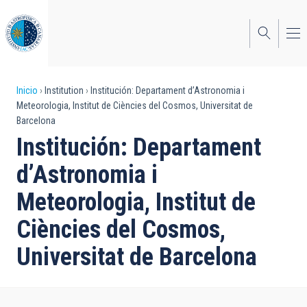
Pasar
al
contenido
principal
Sobrescribir
Inicio
Institution
Institución: Departament d’Astronomia i
Meteorologia, Institut de Ciències del Cosmos, Universitat de
enlaces
Barcelona
de
Institución: Departament
ayuda
d’Astronomia i
a
Meteorologia, Institut de
la
Ciències del Cosmos,
navegación
Universitat de Barcelona