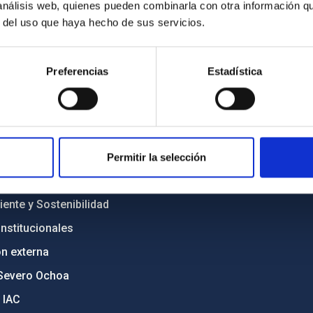
 análisis web, quienes pueden combinarla con otra información q
r del uso que haya hecho de sus servicios.
INSTITUCIONAL
PORTAL DEL IAC
Preferencias
Estadística
n
Mapa web
cia
Políticas de privacidad
o y política antifraude
Aviso legal
diversidad de género
Política de cookies
Permitir la selección
C
Accesibilidad
ente y Sostenibilidad
nstitucionales
ón externa
Severo Ochoa
 IAC