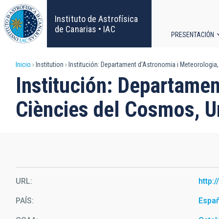
Pasar
al
Instituto de Astrofísica
contenido
de Canarias • IAC
PRESENTACIÓN
principal
Navega
Sobrescribir
Inicio
Institution
Institución: Departament d’Astronomia i Meteorologia, 
principa
Institución: Departamen
enlaces
Ciències del Cosmos, U
de
ayuda
a
la
URL
http:
navegación
PAÍS
Espa