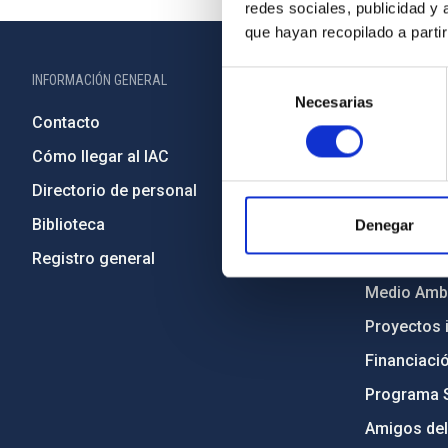
redes sociales, publicidad y
que hayan recopilado a parti
Selección
INFORMACIÓN GENERAL
INFORMACIÓN 
Necesarias
de
Contacto
Legislació
consentimiento
Cómo llegar al IAC
Transparen
Directorio de personal
Código étic
Biblioteca
Igualdad y 
Denegar
Registro general
Forever IA
Medio Ambi
Proyectos i
Financiaci
Programa 
Amigos del