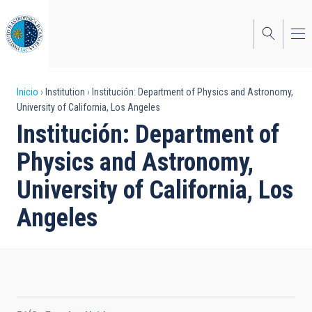
Pasar
al
contenido
principal
Sobrescribir
Inicio
Institution
Institución: Department of Physics and Astronomy,
University of California, Los Angeles
enlaces
Institución: Department of
de
Physics and Astronomy,
ayuda
University of California, Los
a
Angeles
la
navegación