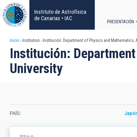
Pasar
al
Instituto de Astrofísica
contenido
de Canarias • IAC
PRESENTACIÓN
principal
Navega
Sobrescribir
Inicio
Institution
Institución: Department of Physics and Mathematics, 
principa
Institución: Departmen
enlaces
University
de
ayuda
a
la
PAÍS
Japó
navegación