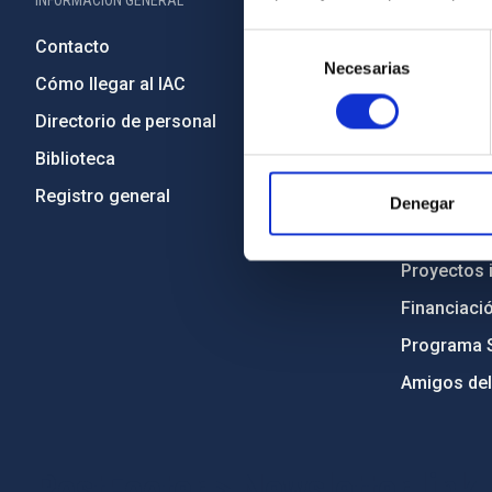
INFORMACIÓN GENERAL
INFORMACIÓN 
Selección
Contacto
Legislació
Necesarias
de
Cómo llegar al IAC
Transparen
consentimiento
Directorio de personal
Código étic
Biblioteca
Igualdad y 
Registro general
Forever IA
Denegar
Medio Ambi
Proyectos i
Financiaci
Programa 
Amigos del
PostFooter > Newsletter link