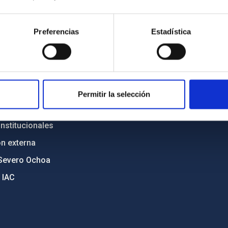
INSTITUCIONAL
PORTAL DEL IAC
n
Mapa web
Preferencias
Estadística
cia
Políticas de privacidad
o y política antifraude
Aviso legal
diversidad de género
Política de cookies
C
Accesibilidad
Permitir la selección
ente y Sostenibilidad
nstitucionales
ón externa
Severo Ochoa
 IAC