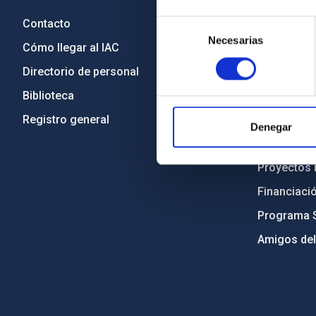
Contacto
Legislació
Selección
Necesarias
de
Cómo llegar al IAC
Transparen
consentimiento
Directorio de personal
Código étic
Biblioteca
Igualdad y 
Registro general
Forever IA
Denegar
Medio Ambi
Proyectos i
Financiaci
Programa 
Amigos del
PostFooter > Newsletter link