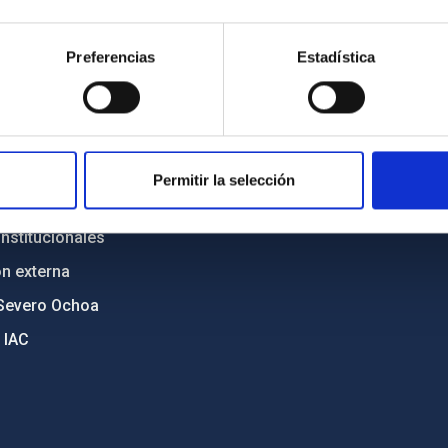
n
Mapa web
Preferencias
Estadística
cia
Políticas de privacidad
o y política antifraude
Aviso legal
diversidad de género
Política de cookies
C
Accesibilidad
Permitir la selección
ente y Sostenibilidad
nstitucionales
ón externa
Severo Ochoa
 IAC