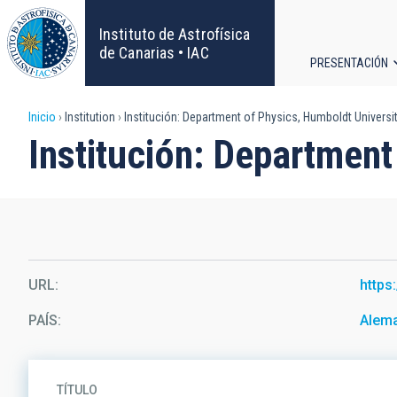
Pasar
al
Instituto de Astrofísica
contenido
de Canarias • IAC
PRESENTACIÓN
principal
Navega
Sobrescribir
Inicio
Institution
Institución: Department of Physics, Humboldt Universit
principa
Institución: Department
enlaces
de
ayuda
a
URL
https
la
PAÍS
Alem
navegación
TÍTULO