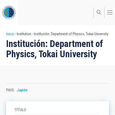
Pasar
al
contenido
principal
Sobrescribir
Inicio
Institution
Institución: Department of Physics, Tokai University
Institución: Department of
enlaces
Physics, Tokai University
de
ayuda
a
la
navegación
PAÍS
Japón
TÍTULO