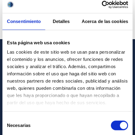
Consentimiento
Detalles
Acerca de las cookies
Esta página web usa cookies
Las cookies de este sitio web se usan para personalizar
INFORMACIÓN GENERAL
el contenido y los anuncios, ofrecer funciones de redes
sociales y analizar el tráfico. Además, compartimos
Contacto
información sobre el uso que haga del sitio web con
Cómo llegar al IAC
nuestros partners de redes sociales, publicidad y análisis
web, quienes pueden combinarla con otra información
Directorio de personal
que les haya proporcionado o que hayan recopilado a
Biblioteca
partir del uso que haya hecho de sus servicios.
Registro general
Selección
Necesarias
INFORMACIÓN INSTITUCIONAL
de
consentimiento