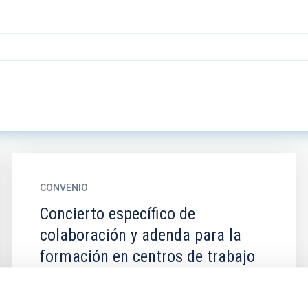
CONVENIO
Concierto específico de
colaboración y adenda para la
formación en centros de trabajo
IES José María Pérez Pulido
La realización coordinada del programa