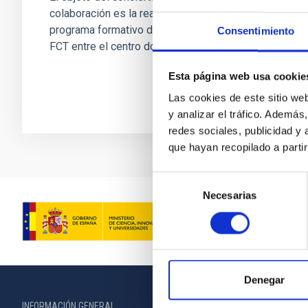
colaboración es la realización coordinada del
programa formativo del módulo profesional de
Consentimiento
FCT entre el centro docente y...
Esta página web usa cookie
Las cookies de este sitio we
y analizar el tráfico. Ademá
redes sociales, publicidad y
que hayan recopilado a parti
Selección
Necesarias
de
consentimiento
Denegar
INFORMACIÓN GENERAL
INFORMACIÓN 