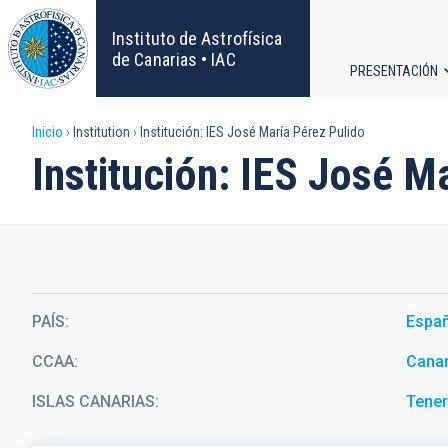
Pasar
al
Instituto de Astrofísica
contenido
de Canarias • IAC
PRESENTACIÓN
principal
Navega
Sobrescribir
Inicio
Institution
Institución: IES José María Pérez Pulido
principa
Institución: IES José M
enlaces
de
ayuda
a
PAÍS
Espa
la
CCAA
Canar
navegación
ISLAS CANARIAS
Tener