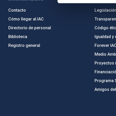
Contacto
Legislació
Cómo llegar al IAC
Transparen
Directorio de personal
Código étic
Biblioteca
Igualdad y 
Registro general
Forever IA
Medio Ambi
Proyectos i
Financiaci
Programa 
Amigos del
PostFooter > Newsletter link