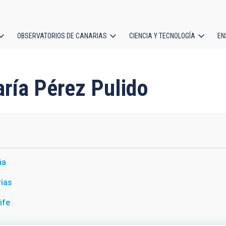
OBSERVATORIOS DE CANARIAS
CIENCIA Y TECNOLOGÍA
EN
ción
l
aría Pérez Pulido
ña
ias
ife