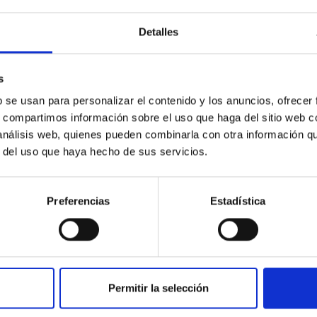
formativo del módulo profesional de FCT entre
el centro docente y el IAC con el fin de que el
Detalles
alumnado que cursa...
s
b se usan para personalizar el contenido y los anuncios, ofrecer
s, compartimos información sobre el uso que haga del sitio web 
 análisis web, quienes pueden combinarla con otra información q
r del uso que haya hecho de sus servicios.
Preferencias
Estadística
Permitir la selección
INSTITUCIONAL
PORTAL DEL IAC