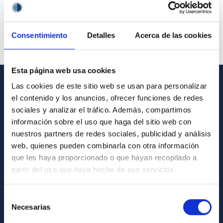
Consentimiento
Detalles
Acerca de las cookies
Esta página web usa cookies
Las cookies de este sitio web se usan para personalizar
INFORMACIÓN GENERAL
el contenido y los anuncios, ofrecer funciones de redes
sociales y analizar el tráfico. Además, compartimos
Contacto
información sobre el uso que haga del sitio web con
Cómo llegar al IAC
nuestros partners de redes sociales, publicidad y análisis
web, quienes pueden combinarla con otra información
Directorio de personal
que les haya proporcionado o que hayan recopilado a
Biblioteca
partir del uso que haya hecho de sus servicios.
Registro general
Selección
Necesarias
INFORMACIÓN INSTITUCIONAL
de
consentimiento