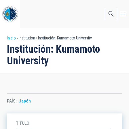
Pasar
al
contenido
principal
Sobrescribir
Inicio
Institution
Institución: Kumamoto University
Institución: Kumamoto
enlaces
University
de
ayuda
a
la
navegación
PAÍS
Japón
TÍTULO