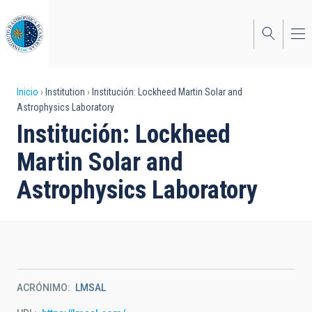
Pasar
al
contenido
principal
Sobrescribir
Inicio
Institution
Institución: Lockheed Martin Solar and
Astrophysics Laboratory
enlaces
Institución: Lockheed
de
Martin Solar and
ayuda
Astrophysics Laboratory
a
la
navegación
ACRÓNIMO
LMSAL