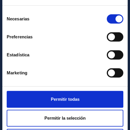
Cómo llegar al IAC
Selección
Directorio de personal
Necesarias
de
Biblioteca
consentimiento
Registro general
Preferencias
INFORMACIÓN INSTITUCIONAL
Estadística
Legislación
Transparencia
Marketing
Código ético y política antifraude
Igualdad y diversidad de género
Permitir todas
Forever IAC
Medio Ambiente y Sostenibilidad
Permitir la selección
Proyectos institucionales
Financiación externa