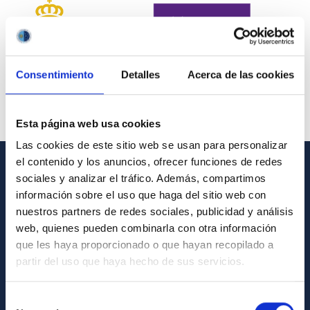
Consentimiento
Detalles
Acerca de las cookies
Esta página web usa cookies
Las cookies de este sitio web se usan para personalizar
el contenido y los anuncios, ofrecer funciones de redes
sociales y analizar el tráfico. Además, compartimos
INFORMACIÓN GENERAL
información sobre el uso que haga del sitio web con
Contacto
nuestros partners de redes sociales, publicidad y análisis
web, quienes pueden combinarla con otra información
Cómo llegar al IAC
que les haya proporcionado o que hayan recopilado a
Directorio de personal
partir del uso que haya hecho de sus servicios.
Biblioteca
Selección
Registro general