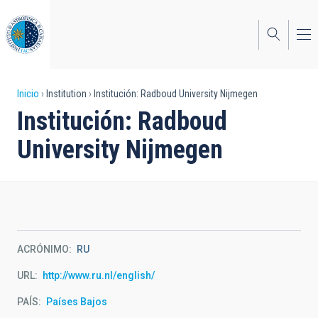
Pasar
al
contenido
principal
Sobrescribir
Inicio
Institution
Institución: Radboud University Nijmegen
Institución: Radboud
enlaces
University Nijmegen
de
ayuda
a
la
navegación
ACRÓNIMO
RU
URL
http://www.ru.nl/english/
PAÍS
Países Bajos