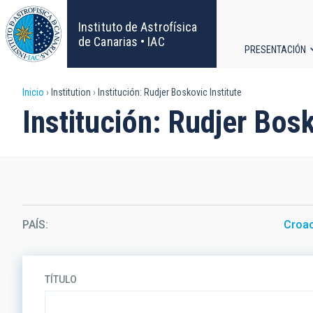
Pasar
al
Instituto de Astrofísica
contenido
de Canarias • IAC
PRESENTACIÓN
principal
Navega
Sobrescribir
Inicio
Institution
Institución: Rudjer Boskovic Institute
principa
Institución: Rudjer Bosk
enlaces
de
ayuda
a
PAÍS
Croac
la
navegación
TÍTULO