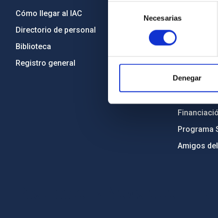
Selección
Cómo llegar al IAC
Transparen
Necesarias
de
Directorio de personal
Código étic
consentimiento
Biblioteca
Igualdad y 
Registro general
Forever IA
Denegar
Medio Ambi
Proyectos i
Financiaci
Programa 
Amigos del
PostFooter > Newsletter link