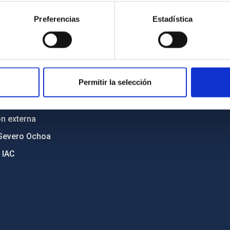
cia
Políticas de privacidad
Preferencias
Estadística
o y política antifraude
Aviso legal
diversidad de género
Política de cookies
C
Accesibilidad
Permitir la selección
ente y Sostenibilidad
nstitucionales
ón externa
Severo Ochoa
 IAC