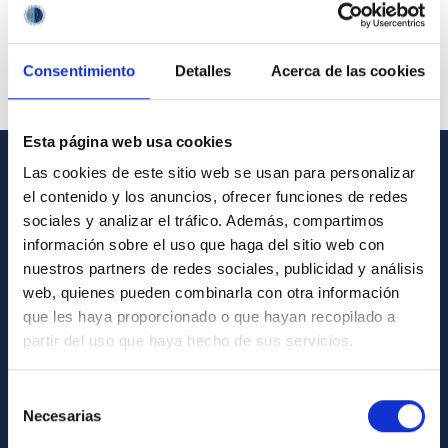
Consentimiento
Detalles
Acerca de las cookies
Esta página web usa cookies
Las cookies de este sitio web se usan para personalizar
INFORMACIÓN GENERAL
el contenido y los anuncios, ofrecer funciones de redes
sociales y analizar el tráfico. Además, compartimos
Contacto
información sobre el uso que haga del sitio web con
Cómo llegar al IAC
nuestros partners de redes sociales, publicidad y análisis
web, quienes pueden combinarla con otra información
Directorio de personal
que les haya proporcionado o que hayan recopilado a
Biblioteca
partir del uso que haya hecho de sus servicios.
Registro general
Selección
Necesarias
INFORMACIÓN INSTITUCIONAL
de
consentimiento