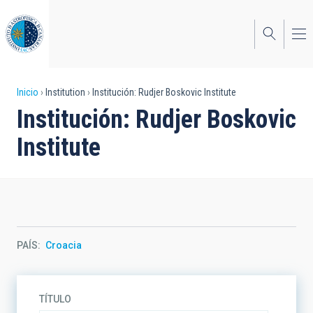
Pasar
al
contenido
principal
Sobrescribir
Inicio
Institution
Institución: Rudjer Boskovic Institute
Institución: Rudjer Boskovic
enlaces
Institute
de
ayuda
a
la
navegación
PAÍS
Croacia
TÍTULO