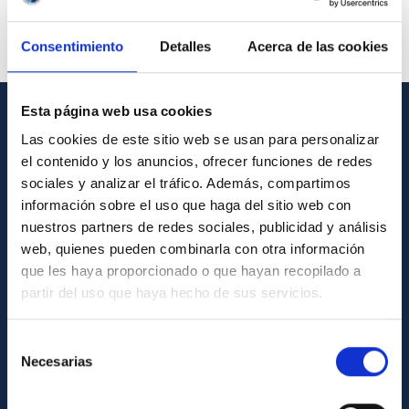
Consentimiento
Detalles
Acerca de las cookies
Esta página web usa cookies
INFORMACIÓN GENERAL
Las cookies de este sitio web se usan para personalizar
el contenido y los anuncios, ofrecer funciones de redes
Contacto
sociales y analizar el tráfico. Además, compartimos
Cómo llegar al IAC
información sobre el uso que haga del sitio web con
nuestros partners de redes sociales, publicidad y análisis
Directorio de personal
web, quienes pueden combinarla con otra información
Biblioteca
que les haya proporcionado o que hayan recopilado a
partir del uso que haya hecho de sus servicios.
Registro general
Selección
INFORMACIÓN INSTITUCIONAL
Necesarias
de
Legislación
consentimiento