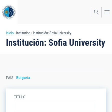
Pasar
al
contenido
principal
Sobrescribir
Inicio
Institution
Institución: Sofia University
Institución: Sofia University
enlaces
de
ayuda
a
la
PAÍS
Bulgaria
navegación
TÍTULO