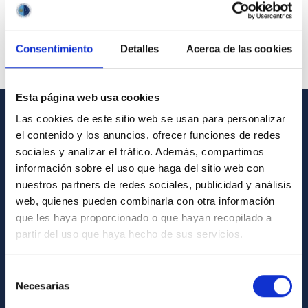
Consentimiento
Detalles
Acerca de las cookies
Esta página web usa cookies
Las cookies de este sitio web se usan para personalizar
INFORMACIÓN GENERAL
el contenido y los anuncios, ofrecer funciones de redes
sociales y analizar el tráfico. Además, compartimos
Contacto
información sobre el uso que haga del sitio web con
Cómo llegar al IAC
nuestros partners de redes sociales, publicidad y análisis
web, quienes pueden combinarla con otra información
Directorio de personal
que les haya proporcionado o que hayan recopilado a
Biblioteca
partir del uso que haya hecho de sus servicios.
Registro general
Selección
Necesarias
INFORMACIÓN INSTITUCIONAL
de
consentimiento