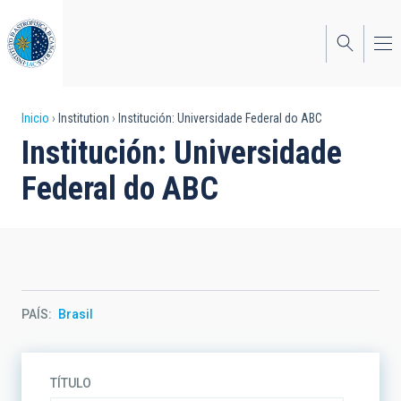
Pasar
al
contenido
principal
Sobrescribir
Inicio
Institution
Institución: Universidade Federal do ABC
Institución: Universidade
enlaces
Federal do ABC
de
ayuda
a
la
navegación
PAÍS
Brasil
TÍTULO