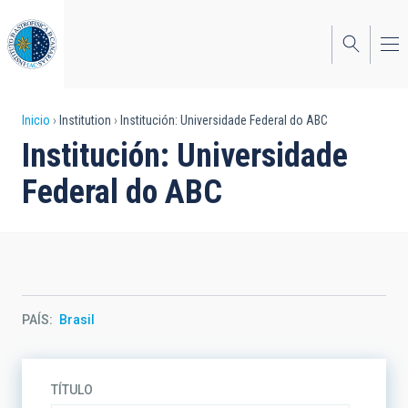
Pasar
al
contenido
principal
Sobrescribir
Inicio
Institution
Institución: Universidade Federal do ABC
Institución: Universidade
enlaces
Federal do ABC
de
ayuda
a
la
navegación
PAÍS
Brasil
TÍTULO