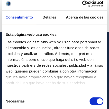
Consentimiento
Detalles
Acerca de las cookies
Esta página web usa cookies
Las cookies de este sitio web se usan para personalizar
INFORMACIÓN GENERAL
el contenido y los anuncios, ofrecer funciones de redes
sociales y analizar el tráfico. Además, compartimos
Contacto
información sobre el uso que haga del sitio web con
Cómo llegar al IAC
nuestros partners de redes sociales, publicidad y análisis
web, quienes pueden combinarla con otra información
Directorio de personal
que les haya proporcionado o que hayan recopilado a
Biblioteca
partir del uso que haya hecho de sus servicios.
Registro general
Selección
Necesarias
INFORMACIÓN INSTITUCIONAL
de
consentimiento