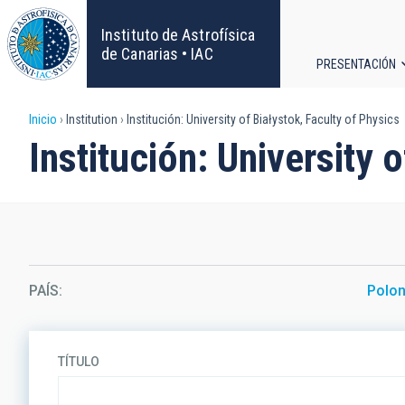
Pasar
al
Instituto de Astrofísica
contenido
de Canarias • IAC
PRESENTACIÓN
principal
Navega
Sobrescribir
Inicio
Institution
Institución: University of Białystok, Faculty of Physics
principa
Institución: University 
enlaces
de
ayuda
a
PAÍS
Polon
la
navegación
TÍTULO