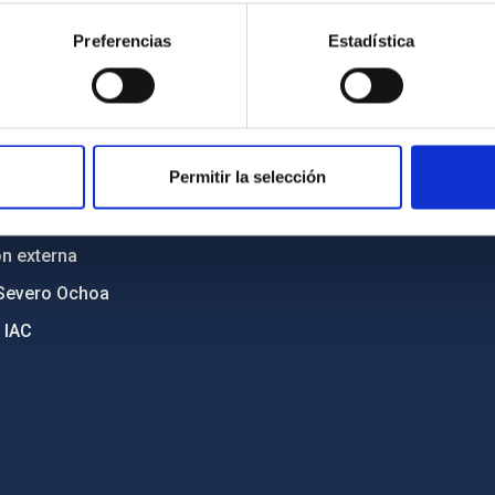
cia
Políticas de privacidad
Preferencias
Estadística
o y política antifraude
Aviso legal
diversidad de género
Política de cookies
C
Accesibilidad
Permitir la selección
ente y Sostenibilidad
nstitucionales
ón externa
Severo Ochoa
 IAC