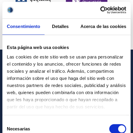
Consentimiento
Detalles
Acerca de las cookies
Esta página web usa cookies
Las cookies de este sitio web se usan para personalizar
el contenido y los anuncios, ofrecer funciones de redes
INFORMACIÓN GENERAL
sociales y analizar el tráfico. Además, compartimos
información sobre el uso que haga del sitio web con
Contacto
nuestros partners de redes sociales, publicidad y análisis
Cómo llegar al IAC
web, quienes pueden combinarla con otra información
que les haya proporcionado o que hayan recopilado a
Directorio de personal
partir del uso que haya hecho de sus servicios.
Biblioteca
Registro general
Selección
Necesarias
de