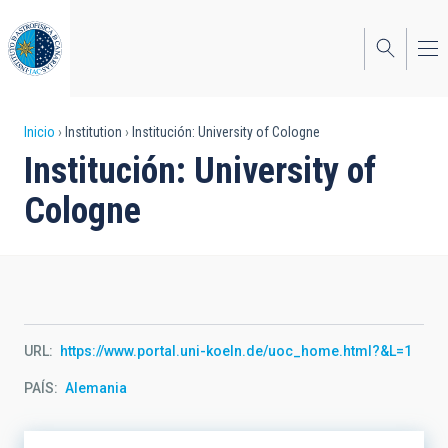
Pasar
al
contenido
principal
Sobrescribir
Inicio
Institution
Institución: University of Cologne
Institución: University of
enlaces
Cologne
de
ayuda
a
la
navegación
URL
https://www.portal.uni-koeln.de/uoc_home.html?&L=1
PAÍS
Alemania