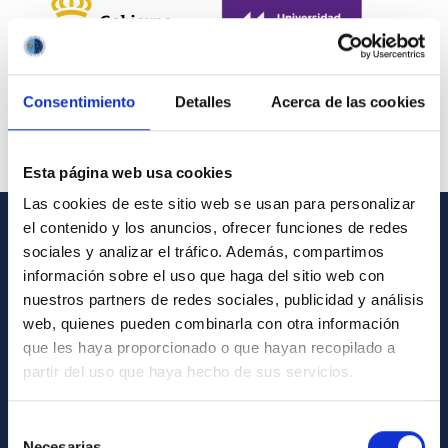
Consentimiento
Detalles
Acerca de las cookies
Esta página web usa cookies
Las cookies de este sitio web se usan para personalizar
el contenido y los anuncios, ofrecer funciones de redes
INFORMACIÓN GENERAL
sociales y analizar el tráfico. Además, compartimos
información sobre el uso que haga del sitio web con
Contacto
nuestros partners de redes sociales, publicidad y análisis
web, quienes pueden combinarla con otra información
Cómo llegar al IAC
que les haya proporcionado o que hayan recopilado a
Directorio de personal
partir del uso que haya hecho de sus servicios.
Biblioteca
Selección
Registro general
Necesarias