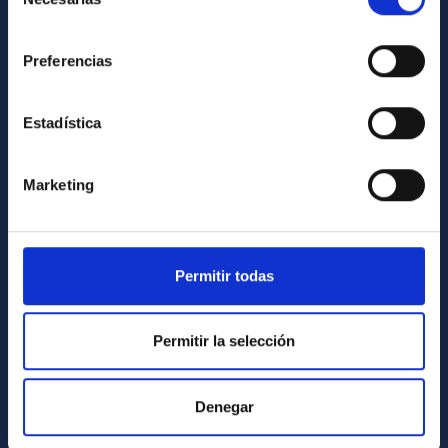
de
consentimiento
INFORMACIÓN INSTITUCIONAL
Preferencias
Legislación
Transparencia
Estadística
Código ético y política antifraude
Igualdad y diversidad de género
Marketing
Forever IAC
Medio Ambiente y Sostenibilidad
Permitir todas
Proyectos institucionales
Financiación externa
Permitir la selección
Programa Severo Ochoa
Amigos del IAC
Denegar
PORTAL DEL IAC