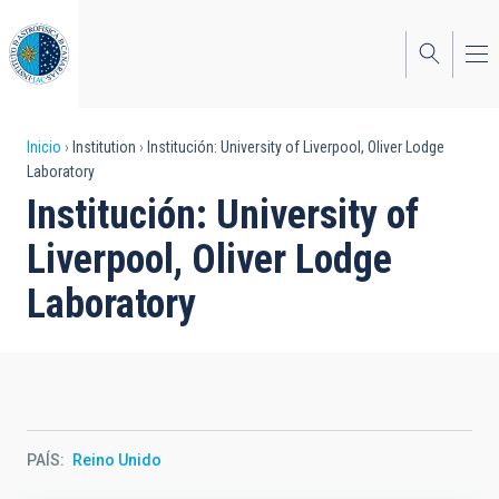
Pasar
al
contenido
principal
Sobrescribir
Inicio
Institution
Institución: University of Liverpool, Oliver Lodge
Laboratory
enlaces
Institución: University of
de
Liverpool, Oliver Lodge
ayuda
Laboratory
a
la
navegación
PAÍS
Reino Unido