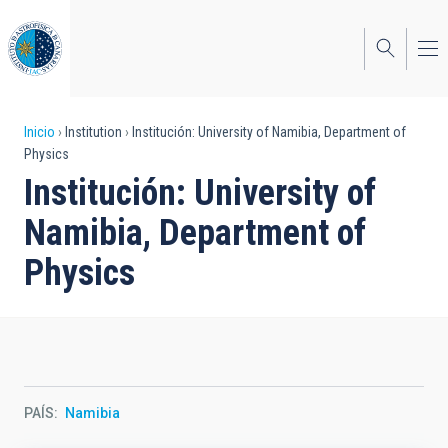
Pasar
al
contenido
principal
Sobrescribir
Inicio
Institution
Institución: University of Namibia, Department of
Physics
enlaces
Institución: University of
de
Namibia, Department of
ayuda
Physics
a
la
navegación
PAÍS
Namibia