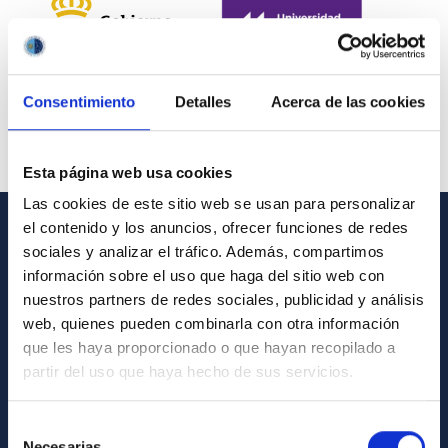
Consentimiento
Detalles
Acerca de las cookies
Esta página web usa cookies
Las cookies de este sitio web se usan para personalizar
el contenido y los anuncios, ofrecer funciones de redes
INFORMACIÓN GENERAL
sociales y analizar el tráfico. Además, compartimos
información sobre el uso que haga del sitio web con
Contacto
nuestros partners de redes sociales, publicidad y análisis
web, quienes pueden combinarla con otra información
Cómo llegar al IAC
que les haya proporcionado o que hayan recopilado a
Directorio de personal
partir del uso que haya hecho de sus servicios.
Biblioteca
Selección
Registro general
Necesarias