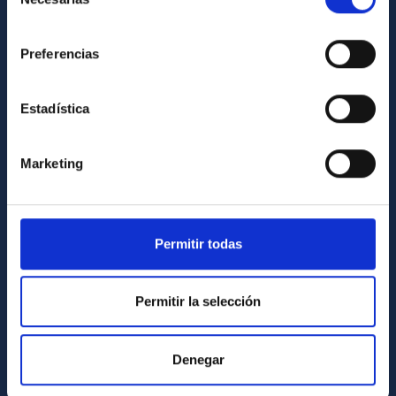
de
consentimiento
INFORMACIÓN INSTITUCIONAL
Preferencias
Legislación
Transparencia
Estadística
Código ético y política antifraude
Igualdad y diversidad de género
Marketing
Forever IAC
Medio Ambiente y Sostenibilidad
Permitir todas
Proyectos institucionales
Financiación externa
Permitir la selección
Programa Severo Ochoa
Amigos del IAC
Denegar
PORTAL DEL IAC