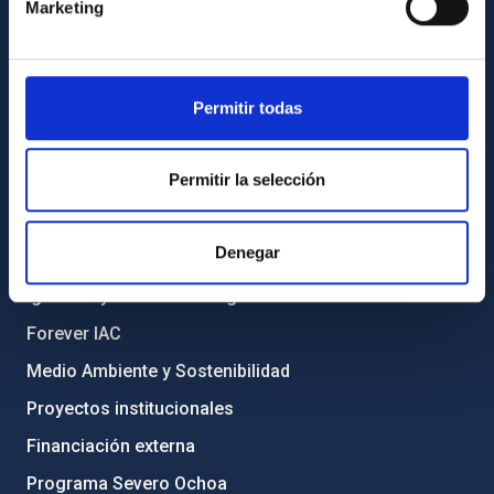
Directorio de personal
Marketing
Biblioteca
Registro general
Permitir todas
INFORMACIÓN INSTITUCIONAL
Permitir la selección
Legislación
Transparencia
Denegar
Código ético y política antifraude
Igualdad y diversidad de género
Forever IAC
Medio Ambiente y Sostenibilidad
Proyectos institucionales
Financiación externa
Programa Severo Ochoa