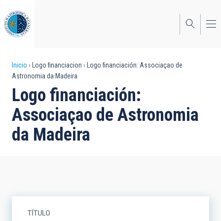
Pasar
al
contenido
principal
Sobrescribir
Inicio
Logo financiacion
Logo financiación: Associaçao de
Astronomia da Madeira
enlaces
Logo financiación:
de
Associaçao de Astronomia
ayuda
da Madeira
a
la
navegación
TÍTULO