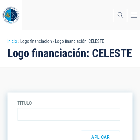
Pasar
al
contenido
principal
Sobrescribir
Inicio
Logo financiacion
Logo financiación: CELESTE
Logo financiación: CELESTE
enlaces
de
ayuda
a
la
TÍTULO
navegación