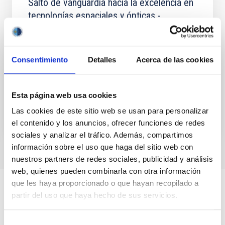
Salto de vanguardia hacia la excelencia en
tecnologías espaciales y ópticas -
101136736 - CELESTE
CELESTE representa una iniciativa visionaria del
Instituto de Astrofísica de Canarias (IAC) para
Consentimiento
Detalles
Acerca de las cookies
posicionar a las Islas Canarias como un centro de
excelencia...
Esta página web usa cookies
Las cookies de este sitio web se usan para personalizar
el contenido y los anuncios, ofrecer funciones de redes
sociales y analizar el tráfico. Además, compartimos
información sobre el uso que haga del sitio web con
nuestros partners de redes sociales, publicidad y análisis
web, quienes pueden combinarla con otra información
que les haya proporcionado o que hayan recopilado a
partir del uso que haya hecho de sus servicios.
Selección