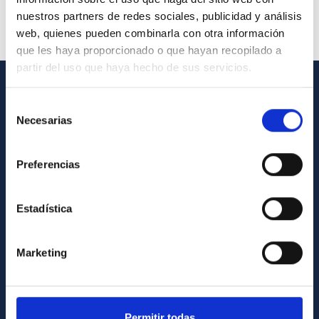
nuestros partners de redes sociales, publicidad y análisis
web, quienes pueden combinarla con otra información
que les haya proporcionado o que hayan recopilado a
partir del uso que haya hecho de sus servicios.
INFORMACIÓN GENERAL
Selección
Necesarias
de
Contacto
consentimiento
Cómo llegar al IAC
Preferencias
Directorio de personal
Biblioteca
Estadística
Registro general
Marketing
INFORMACIÓN INSTITUCIONAL
Legislación
Permitir todas