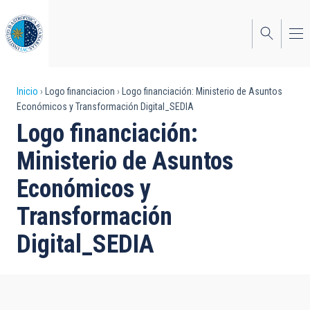
Pasar
al
contenido
principal
Sobrescribir
Inicio
Logo financiacion
Logo financiación: Ministerio de Asuntos
Económicos y Transformación Digital_SEDIA
enlaces
Logo financiación:
de
Ministerio de Asuntos
ayuda
Económicos y
a
Transformación
la
navegación
Digital_SEDIA