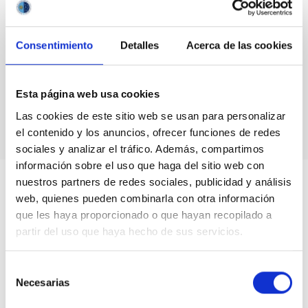
Consentimiento
Detalles
Acerca de las cookies
Manual de
Jabber
Manual del equipo de
Esta página web usa cookies
Guía rápida de
Jabber
Recepción
7965
Las cookies de este sitio web se usan para personalizar
el contenido y los anuncios, ofrecer funciones de redes
sociales y analizar el tráfico. Además, compartimos
información sobre el uso que haga del sitio web con
nuestros partners de redes sociales, publicidad y análisis
web, quienes pueden combinarla con otra información
que les haya proporcionado o que hayan recopilado a
partir del uso que haya hecho de sus servicios.
Selección
Necesarias
de
consentimiento