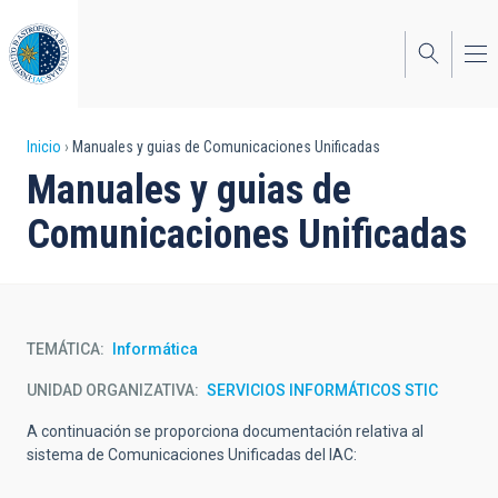
Pasar
al
contenido
principal
Sobrescribir
Inicio
Manuales y guias de Comunicaciones Unificadas
Manuales y guias de
enlaces
Comunicaciones Unificadas
de
ayuda
a
la
TEMÁTICA
Informática
navegación
UNIDAD ORGANIZATIVA
SERVICIOS INFORMÁTICOS STIC
A continuación se proporciona documentación relativa al
sistema de Comunicaciones Unificadas del IAC: