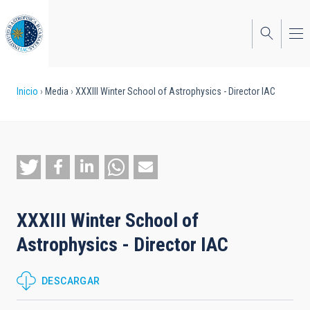
Pasar
al
contenido
principal
Sobrescribir
Inicio
Media
XXXIII Winter School of Astrophysics - Director IAC
enlaces
de
ayuda
a
la
XXXIII Winter School of
navegación
Astrophysics - Director IAC
DESCARGAR