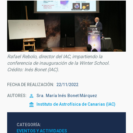
Rafael Rebolo, director del IAC, impartiendo la
conferencia de inauguración de la Winter School.
Crédito: Inés Bonet (IAC).
FECHA DE REALIZACIÓN
22/11/2022
AUTORES
Sra.
María Inés
Bonet Márquez
Instituto de Astrofísica de Canarias (IAC)
CATEGORÍA
EVENTOS Y ACTIVIDADES