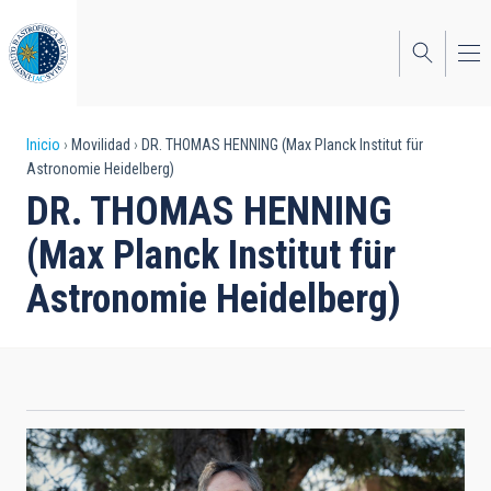
Pasar
al
contenido
principal
Sobrescribir
Inicio
Movilidad
DR. THOMAS HENNING (Max Planck Institut für
Astronomie Heidelberg)
enlaces
DR. THOMAS HENNING
de
(Max Planck Institut für
ayuda
Astronomie Heidelberg)
a
la
navegación