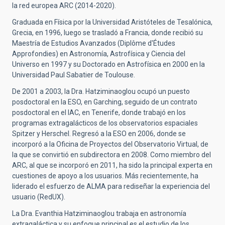
la red europea ARC (2014-2020).
Graduada en Física por la Universidad Aristóteles de Tesalónica,
Grecia, en 1996, luego se trasladó a Francia, donde recibió su
Maestría de Estudios Avanzados (Diplôme d'Études
Approfondies) en Astronomía, Astrofísica y Ciencia del
Universo en 1997 y su Doctorado en Astrofísica en 2000 en la
Universidad Paul Sabatier de Toulouse.
De 2001 a 2003, la Dra. Hatziminaoglou ocupó un puesto
posdoctoral en la ESO, en Garching, seguido de un contrato
posdoctoral en el IAC, en Tenerife, donde trabajó en los
programas extragalácticos de los observatorios espaciales
Spitzer y Herschel. Regresó a la ESO en 2006, donde se
incorporó a la Oficina de Proyectos del Observatorio Virtual, de
la que se convirtió en subdirectora en 2008. Como miembro del
ARC, al que se incorporó en 2011, ha sido la principal experta en
cuestiones de apoyo a los usuarios. Más recientemente, ha
liderado el esfuerzo de ALMA para rediseñar la experiencia del
usuario (RedUX).
La Dra. Evanthia Hatziminaoglou trabaja en astronomía
extragaláctica y su enfoque principal es el estudio de los