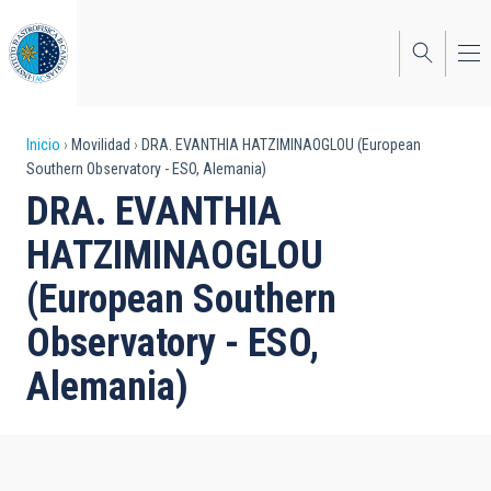
Pasar
al
contenido
principal
Sobrescribir
Inicio
Movilidad
DRA. EVANTHIA HATZIMINAOGLOU (European
Southern Observatory - ESO, Alemania)
enlaces
DRA. EVANTHIA
de
HATZIMINAOGLOU
ayuda
(European Southern
a
Observatory - ESO,
la
navegación
Alemania)