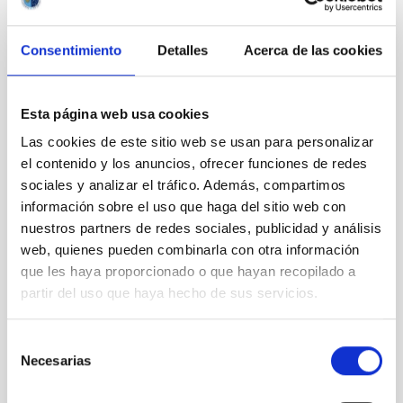
postgrado, y es muy activa en divulgación científica (en inglés,
francés, español y griego). Además de las charlas para el
público general, participa en charlas en escuelas primarias y
Consentimiento
Detalles
Acerca de las cookies
secundarias de todo el mundo (a través de iniciativas como
"Skype a Scientists") y en escuelas de España a través de la
iniciativa "Habla con Ellas: Mujeres en Astronomía", liderada por
Esta página web usa cookies
el IAC.
Las cookies de este sitio web se usan para personalizar
el contenido y los anuncios, ofrecer funciones de redes
TIPO
sociales y analizar el tráfico. Además, compartimos
ESTANCIA EN EL IAC
información sobre el uso que haga del sitio web con
PROGRAMA DE VISITANTES
nuestros partners de redes sociales, publicidad y análisis
FUNDACIÓN JESÚS SERRA
web, quienes pueden combinarla con otra información
ESTADO
que les haya proporcionado o que hayan recopilado a
FINALIZADA
partir del uso que haya hecho de sus servicios.
Selección
Necesarias
Formación y Evolución de Galaxias (FYEG)
de
consentimiento