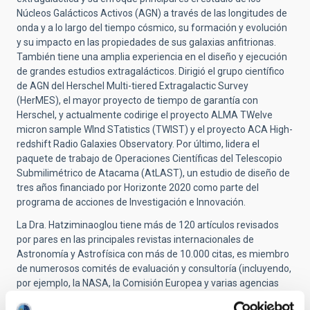
Núcleos Galácticos Activos (AGN) a través de las longitudes de
onda y a lo largo del tiempo cósmico, su formación y evolución
y su impacto en las propiedades de sus galaxias anfitrionas.
También tiene una amplia experiencia en el diseño y ejecución
de grandes estudios extragalácticos. Dirigió el grupo científico
de AGN del Herschel Multi-tiered Extragalactic Survey
(HerMES), el mayor proyecto de tiempo de garantía con
Herschel, y actualmente codirige el proyecto ALMA TWelve
micron sample WInd STatistics (TWIST) y el proyecto ACA High-
redshift Radio Galaxies Observatory. Por último, lidera el
paquete de trabajo de Operaciones Científicas del Telescopio
Submilimétrico de Atacama (AtLAST), un estudio de diseño de
tres años financiado por Horizonte 2020 como parte del
programa de acciones de Investigación e Innovación.
La Dra. Hatziminaoglou tiene más de 120 artículos revisados
por pares en las principales revistas internacionales de
Astronomía y Astrofísica con más de 10.000 citas, es miembro
de numerosos comités de evaluación y consultoría (incluyendo,
por ejemplo, la NASA, la Comisión Europea y varias agencias
nacionales), ha supervisado a muchos estudiantes de grado y