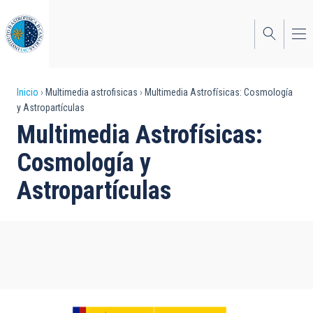
Pasar
al
contenido
principal
Sobrescribir
Inicio
Multimedia astrofisicas
Multimedia Astrofísicas: Cosmología
y Astropartículas
enlaces
Multimedia Astrofísicas:
de
Cosmología y
ayuda
Astropartículas
a
la
navegación