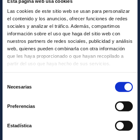
Esta página web usa cookies
Directorio de personal
Las cookies de este sitio web se usan para personalizar
Biblioteca
el contenido y los anuncios, ofrecer funciones de redes
sociales y analizar el tráfico. Además, compartimos
Registro general
información sobre el uso que haga del sitio web con
nuestros partners de redes sociales, publicidad y análisis
INFORMACIÓN INSTITUCIONAL
web, quienes pueden combinarla con otra información
que les haya proporcionado o que hayan recopilado a
Legislación
partir del uso que haya hecho de sus servicios.
Transparencia
Código ético y política antifraude
Selección
Necesarias
de
Igualdad y diversidad de género
consentimiento
Forever IAC
Preferencias
Medio Ambiente y Sostenibilidad
Proyectos institucionales
Estadística
Financiación externa