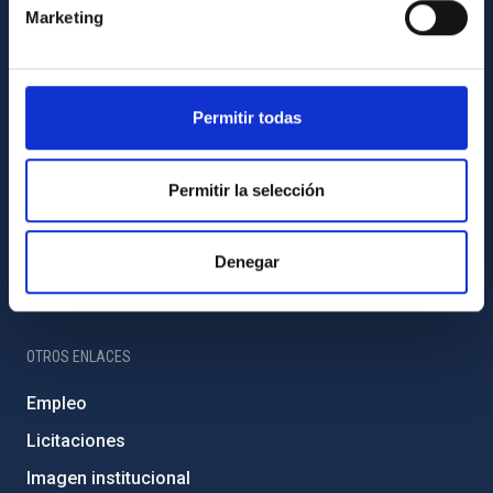
Programa Severo Ochoa
Marketing
Amigos del IAC
PORTAL DEL IAC
Permitir todas
Mapa web
Políticas de privacidad
Permitir la selección
Aviso legal
Denegar
Política de cookies
Accesibilidad
OTROS ENLACES
Empleo
Licitaciones
Imagen institucional