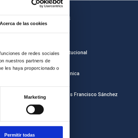
OTROS ENLACES
Acerca de las cookies
Empleo
Licitaciones
Imagen institucional
 funciones de redes sociales
con nuestros partners de
RSS
ue les haya proporcionado o
Sede electrónica
Canal ético
Condolencias Francisco Sánchez
Marketing
Permitir todas