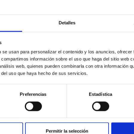
INSTITUCIONAL
PORTAL DEL IAC
Detalles
n
Mapa web
cia
Políticas de privacidad
s
o y política antifraude
Aviso legal
b se usan para personalizar el contenido y los anuncios, ofrecer
s, compartimos información sobre el uso que haga del sitio web 
diversidad de género
Política de cookies
 análisis web, quienes pueden combinarla con otra información q
C
Accesibilidad
r del uso que haya hecho de sus servicios.
ente y Sostenibilidad
nstitucionales
Preferencias
Estadística
ón externa
Severo Ochoa
 IAC
Permitir la selección