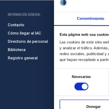
INFORMACIÓN GENERAL
INFORMACIÓN 
Consentimiento
Contacto
Legislació
Cómo llegar al IAC
Transparen
Esta página web usa cookie
Directorio de personal
Código étic
Las cookies de este sitio we
y analizar el tráfico. Ademá
Biblioteca
Igualdad y 
redes sociales, publicidad y
Registro general
Forever IA
que hayan recopilado a parti
Medio Ambi
Selección
Proyectos i
Necesarias
de
Financiaci
consentimiento
Programa 
Amigos del
Denegar