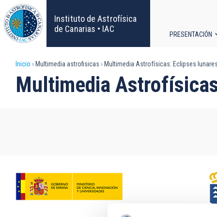
Pasar
al
Instituto de Astrofísica
contenido
de Canarias • IAC
PRESENTACIÓN
principal
Navega
Sobrescribir
Inicio
Multimedia astrofisicas
Multimedia Astrofísicas: Eclipses lunare
principa
Multimedia Astrofísicas
enlaces
de
ayuda
a
la
navegación