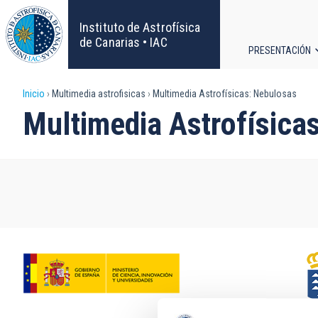
Pasar
al
Instituto de Astrofísica
contenido
de Canarias • IAC
PRESENTACIÓN
principal
Navega
Sobrescribir
Inicio
Multimedia astrofisicas
Multimedia Astrofísicas: Nebulosas
principa
Multimedia Astrofísica
enlaces
de
ayuda
a
la
navegación