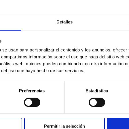
INSTITUCIONAL
PORTAL DEL IAC
Detalles
n
Mapa web
cia
Políticas de privacidad
s
o y política antifraude
Aviso legal
b se usan para personalizar el contenido y los anuncios, ofrecer
s, compartimos información sobre el uso que haga del sitio web 
diversidad de género
Política de cookies
 análisis web, quienes pueden combinarla con otra información q
C
Accesibilidad
r del uso que haya hecho de sus servicios.
ente y Sostenibilidad
nstitucionales
Preferencias
Estadística
ón externa
Severo Ochoa
 IAC
Permitir la selección