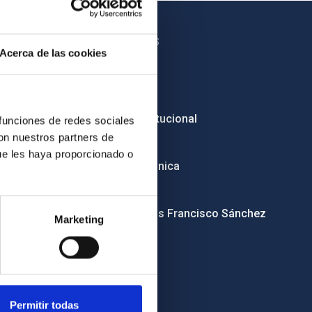
OTROS ENLACES
Acerca de las cookies
Empleo
Licitaciones
Imagen institucional
 funciones de redes sociales
con nuestros partners de
RSS
ue les haya proporcionado o
Sede electrónica
Canal ético
Condolencias Francisco Sánchez
Marketing
Permitir todas