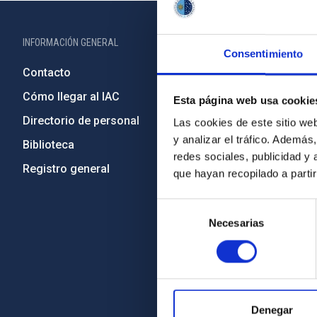
INFORMACIÓN GENERAL
INFORMACIÓN 
Consentimiento
Contacto
Legislació
Cómo llegar al IAC
Transparen
Esta página web usa cookie
Directorio de personal
Código étic
Las cookies de este sitio we
y analizar el tráfico. Ademá
Biblioteca
Igualdad y 
redes sociales, publicidad y
Registro general
Forever IA
que hayan recopilado a parti
Medio Ambi
Selección
Proyectos i
Necesarias
de
Financiaci
consentimiento
Programa 
Amigos del
Denegar