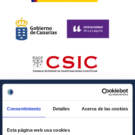
INFORMACIÓN GENERAL
Consentimiento
Detalles
Acerca de las cookies
Contacto
Cómo llegar al IAC
Esta página web usa cookies
Directorio de personal