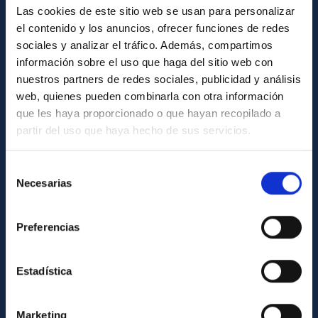
Las cookies de este sitio web se usan para personalizar
Biblioteca
el contenido y los anuncios, ofrecer funciones de redes
Registro general
sociales y analizar el tráfico. Además, compartimos
información sobre el uso que haga del sitio web con
INFORMACIÓN INSTITUCIONAL
nuestros partners de redes sociales, publicidad y análisis
web, quienes pueden combinarla con otra información
Legislación
que les haya proporcionado o que hayan recopilado a
Transparencia
partir del uso que haya hecho de sus servicios.
Código ético y política antifraude
Selección
Igualdad y diversidad de género
Necesarias
de
Forever IAC
consentimiento
Medio Ambiente y Sostenibilidad
Preferencias
Proyectos institucionales
Estadística
Financiación externa
Programa Severo Ochoa
Marketing