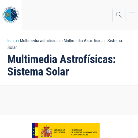
Pasar
al
contenido
principal
Sobrescribir
Inicio
Multimedia astrofisicas
Multimedia Astrofísicas: Sistema
Solar
enlaces
Multimedia Astrofísicas:
de
Sistema Solar
ayuda
a
la
navegación