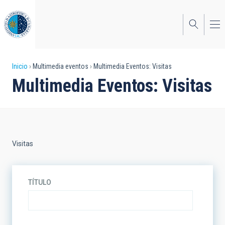
Pasar
al
contenido
principal
Sobrescribir
Inicio
Multimedia eventos
Multimedia Eventos: Visitas
Multimedia Eventos: Visitas
enlaces
de
ayuda
a
Visitas
la
navegación
TÍTULO