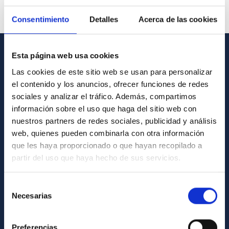
Consentimiento
Detalles
Acerca de las cookies
Esta página web usa cookies
INFORMACIÓN GENERAL
Las cookies de este sitio web se usan para personalizar
el contenido y los anuncios, ofrecer funciones de redes
Contacto
sociales y analizar el tráfico. Además, compartimos
Cómo llegar al IAC
información sobre el uso que haga del sitio web con
Directorio de personal
nuestros partners de redes sociales, publicidad y análisis
web, quienes pueden combinarla con otra información
Biblioteca
que les haya proporcionado o que hayan recopilado a
Registro general
partir del uso que haya hecho de sus servicios.
INFORMACIÓN INSTITUCIONAL
Selección
Necesarias
de
Legislación
consentimiento
Transparencia
Preferencias